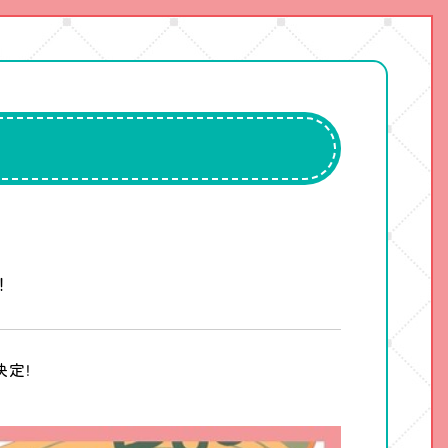
！
決定！