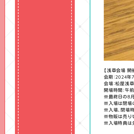
【浅草会場 開
会期：2024年
会場：松屋浅草
開場時間：午前
※最終日の8月
※入場は閉場
※入場、閉場
※物販は売り
※入場特典は