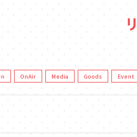
on
OnAir
Media
Goods
Event