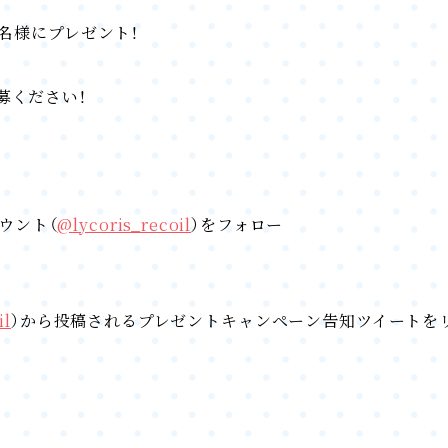
3名様にプレゼント！
募ください！
カウント（
@lycoris_recoil
）をフォロー
il
）から投稿されるプレゼントキャンペーン告知ツイートをリ