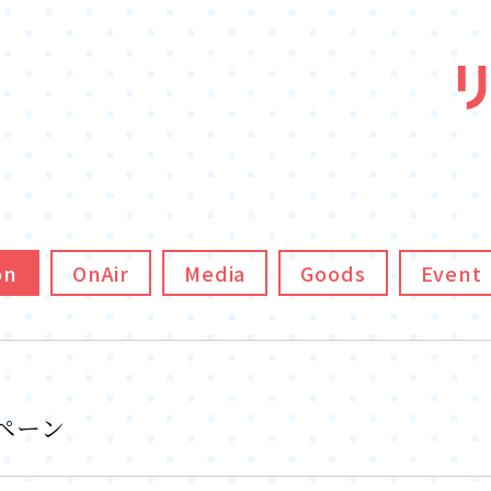
on
OnAir
Media
Goods
Event
ペーン