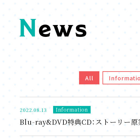
All
Informati
Information
2022.08.13
Blu-ray&DVD特典CD：ストー