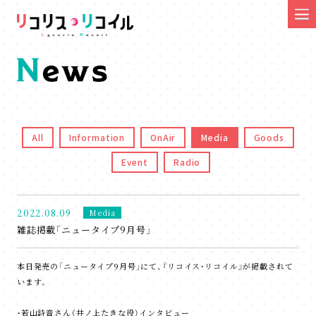
All
Information
OnAir
Media
Goods
Event
Radio
2022.08.09
Media
雑誌掲載「ニュータイプ9月号」
本日発売の「ニュータイプ9月号」にて、『リコイス・リコイル』が掲載されて
います。
・若山詩音さん（井ノ上たきな役）インタビュー