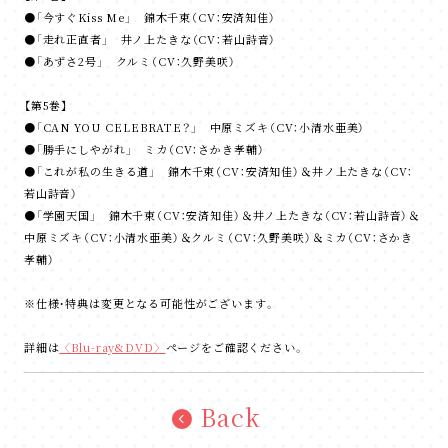
●「今すぐKiss Me」 錦木千束（CV：安済知佳）
●「走れ正直者」 井ノ上たきな（CV：若山詩音）
●「あずさ2号」 クルミ（CV：久野美咲）
【第5巻】
●「CAN YOU CELEBRATE？」 中原ミズキ（CV：小清水亜美）
●「勝手にしやがれ」 ミカ（CV：さかき孝輔）
●「これが私の生きる道」 錦木千束（CV：安済知佳）＆井ノ上たきな（CV：
若山詩音）
●「学園天国」 錦木千束（CV：安済知佳）＆井ノ上たきな（CV：若山詩音）＆
中原ミズキ（CV：小清水亜美）＆クルミ（CV：久野美咲）＆ミカ（CV：さかき
孝輔）
※仕様・特典は変更となる可能性がございます。
詳細は
〈Blu-ray&DVD〉
ページをご確認ください。
Back