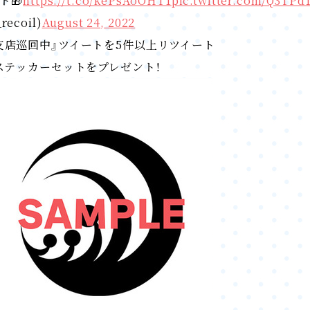
ト🎁
https://t.co/kePsAoOHT1
pic.twitter.com/Q3TPd
ecoil)
August 24, 2022
支店巡回中』ツイートを5件以上リツイート
ステッカーセットをプレゼント！