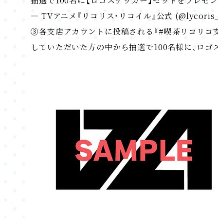
抽選で100名に【ロゴステッカー】セットをプレゼン
— TVアニメ『リコリス・リコイル』公式 (@lycoris_r
③各支店アカウントに投稿される『#喫茶リコリコ
していただいた方の中から抽選で100名様に、ロゴ