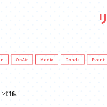
on
OnAir
Media
Goods
Event
ン開催！