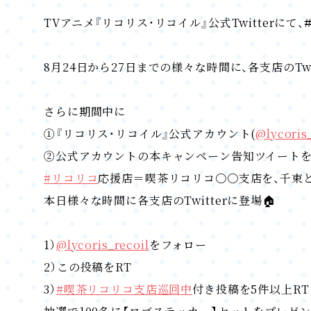
TVアニメ『リコリス・リコイル』公式Twitterにて、
8月24日から27日までの様々な時間に、各支店のTw
さらに期間中に
①『リコリス・リコイル』公式アカウント(
@lycoris
②公式アカウントの本キャンペーン告知ツイート
#リコリコ
応援店＝喫茶リコリコ〇〇支店を、千束
本日様々な時間に各支店のTwitterに登場🏠
1）
@lycoris_recoil
をフォロー
2）この投稿をRT
3）
#喫茶リコリコ支店巡回中
付き投稿を5件以上RT