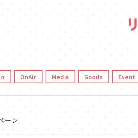
on
OnAir
Media
Goods
Event
ペーン