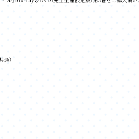
リコイル」Blu-ray＆DVD（完全生産限定版）第3巻をご購入頂
共通）