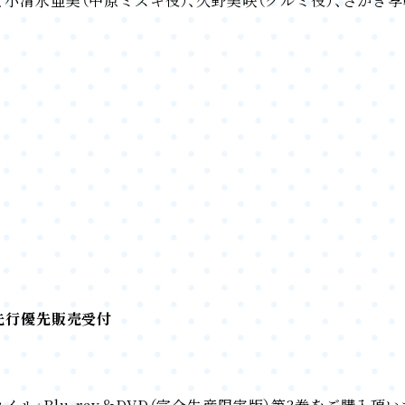
、小清水亜美（中原ミズキ役）、久野美咲（クルミ役）、さかき孝
ト先行優先販売受付