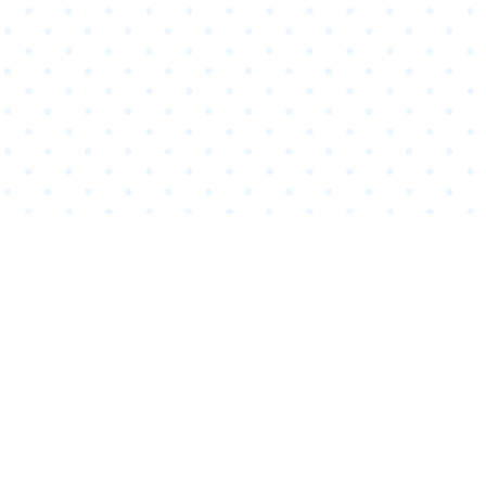
CONTACT
COPYRIGHTS
ANIPLEX
このホームページに掲載されている著作物の無断利用を禁じます。
©Spider Lily／アニプレックス・ABCアニメーション・BS11