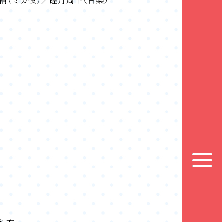
輔（ミカ役）／睦月周平（音楽）