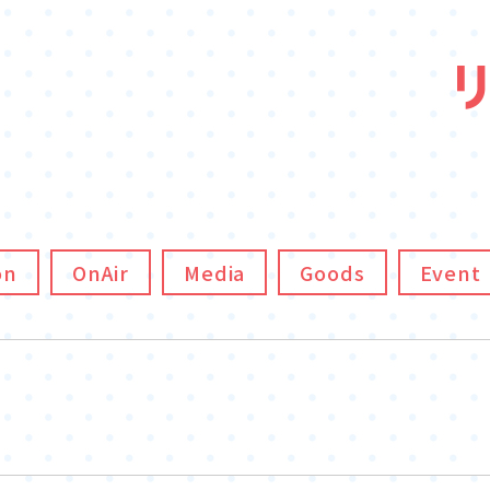
on
OnAir
Media
Goods
Event