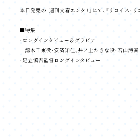
本日発売の「週刊文春エンタ+」にて、『リコイス・
■特集
・ロングインタビュー＆グラビア
錦木千束役・安済知佳、井ノ上たきな役・若山詩音
・足立慎吾監督ロングインタビュー