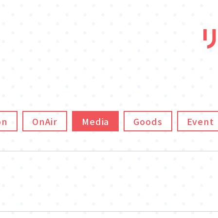
on
OnAir
Media
Goods
Event