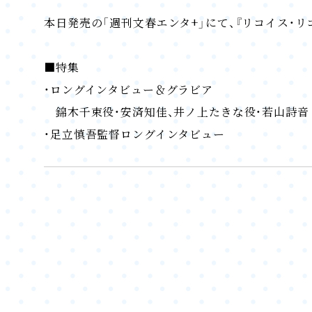
本日発売の「週刊文春エンタ+」にて、『リコイス・
■特集
・ロングインタビュー＆グラビア
錦木千束役・安済知佳、井ノ上たきな役・若山詩音
・足立慎吾監督ロングインタビュー