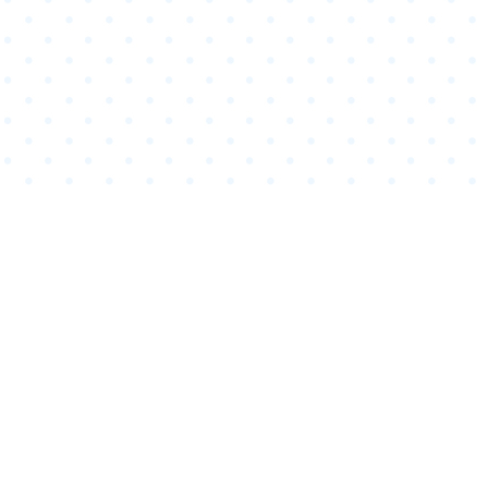
CONTACT
COPYRIGHTS
ANIPLEX
このホームページに掲載されている著作物の無断利用を禁じます。
©Spider Lily／アニプレックス・ABCアニメーション・BS11