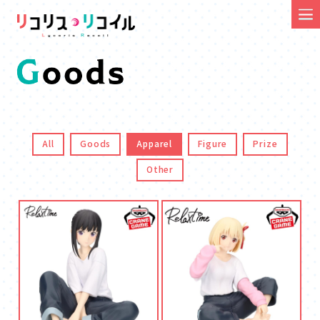
All
Goods
Apparel
Figure
Prize
Other